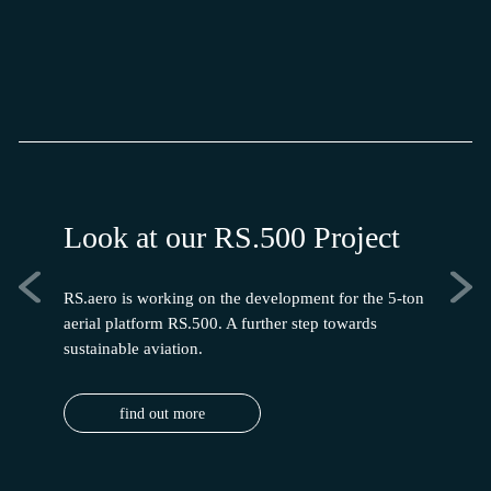
Look at our RS.500 Project
Comp
RS.aero is working on the development for the 5-ton
At RS.500
aerial platform RS.500. A further step towards
in aircra
sustainable aviation.
network.
find out more
f