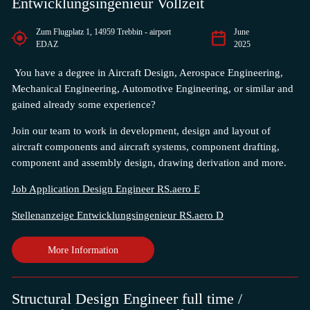
Entwicklungsingenieur Vollzeit
Zum Flugplatz 1, 14959 Trebbin - airport
June
EDAZ
2025
You have a degree in Aircraft Design, Aerospace Engineering,
Mechanical Engineering, Automotive Engineering, or similar and
gained already some experience?
Join our team to work in development, design and layout of
aircraft components and aircraft systems,
c
omponent drafting,
component and assembly design, drawing derivation and more.
Job Application Design Engineer RS.aero E
Stellenanzeige Entwicklungsingenieur RS.aero D
More Information
Structural Design Engineer full time /